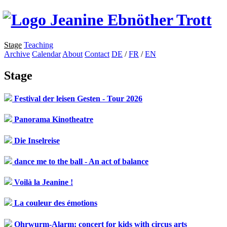
Stage
Teaching
Archive
Calendar
About
Contact
DE
/
FR
/
EN
Stage
Festival der leisen Gesten - Tour 2026
Panorama Kinotheatre
Die Inselreise
dance me to the ball - An act of balance
Voilà la Jeanine !
La couleur des émotions
Ohrwurm-Alarm: concert for kids with circus arts