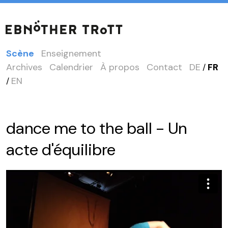
Scène
Enseignement
Archives
Calendrier
À propos
Contact
DE
FR
/
EN
/
dance me to the ball - Un
acte d'équilibre